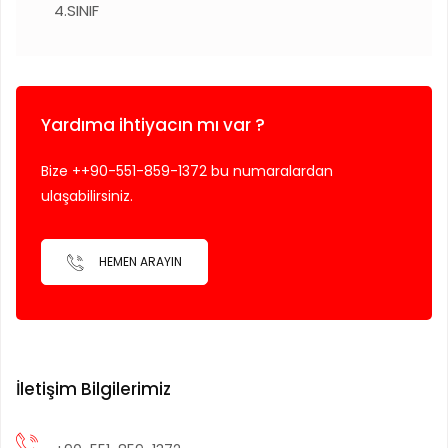
4.SINIF
Yardıma ihtiyacın mı var ?
Bize ++90-551-859-1372 bu numaralardan
ulaşabilirsiniz.
HEMEN ARAYIN
İletişim Bilgilerimiz