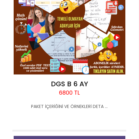
DGS B 6 AY
6800 TL
PAKET İÇERİĞİNİ VE ÖRNEKLERİ DETA ...