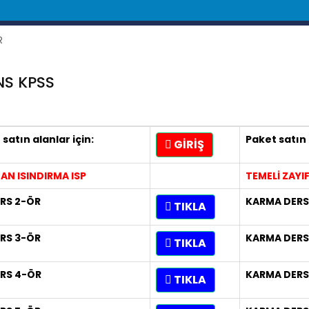
NS KPSS
satın alanlar için:
Paket satın 
GİRİŞ
DAN ISINDIRMA ISP
TEMELİ ZAYI
ERS 2-ÖR
KARMA DERS
TIKLA
ERS 3-ÖR
KARMA DERS
TIKLA
ERS 4-ÖR
KARMA DERS
TIKLA