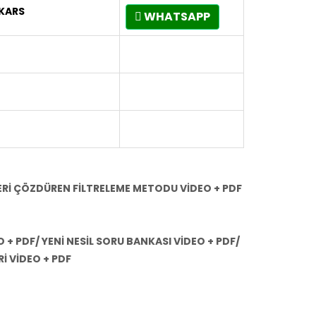
KARS
WHATSAPP
LERİ ÇÖZDÜREN FİLTRELEME METODU VİDEO + PDF
 + PDF/ YENİ NESİL SORU BANKASI VİDEO + PDF/
İ VİDEO + PDF