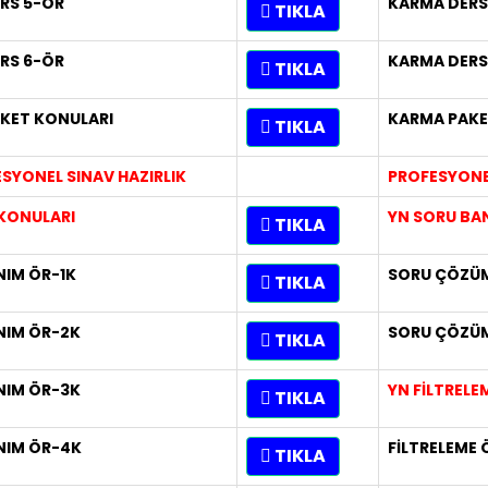
ERS 5-ÖR
KARMA DERS
TIKLA
ERS 6-ÖR
KARMA DERS
TIKLA
AKET KONULARI
KARMA PAKE
TIKLA
SYONEL SINAV HAZIRLIK
PROFESYONEL
KONULARI
YN SORU BA
TIKLA
IM ÖR-1K
SORU ÇÖZÜM
TIKLA
NIM ÖR-2K
SORU ÇÖZÜ
TIKLA
NIM ÖR-3K
YN FİLTREL
TIKLA
NIM ÖR-4K
FİLTRELEME 
TIKLA