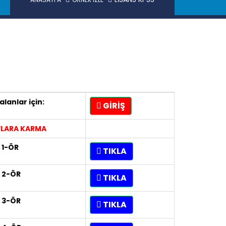
alanlar için:
GİRİŞ
FLARA KARMA
 1-ÖR
TIKLA
 2-ÖR
TIKLA
 3-ÖR
TIKLA