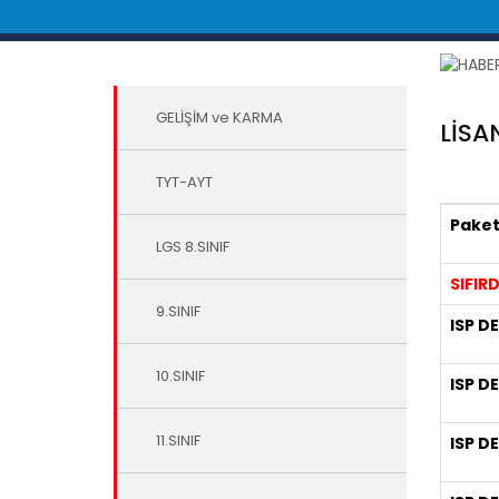
GELİŞİM ve KARMA
LİSA
TYT-AYT
Paket 
LGS 8.SINIF
S
IFIR
9.SINIF
ISP D
10.SINIF
ISP D
11.SINIF
ISP D