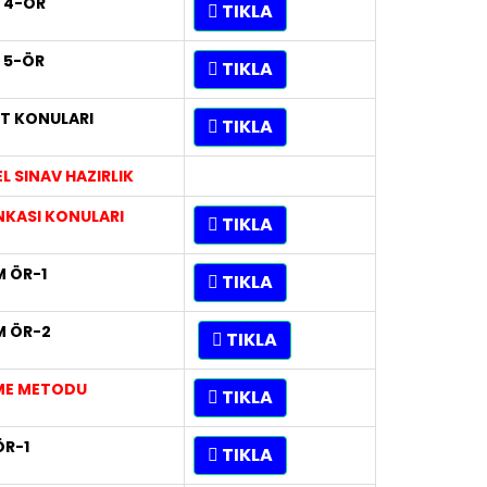
 4-ÖR
TIKLA
 5-ÖR
TIKLA
T KONULARI
TIKLA
 SINAV HAZIRLIK
NKASI KONULARI
TIKLA
 ÖR-1
TIKLA
M ÖR-2
TIKLA
EME METODU
TIKLA
ÖR-1
TIKLA