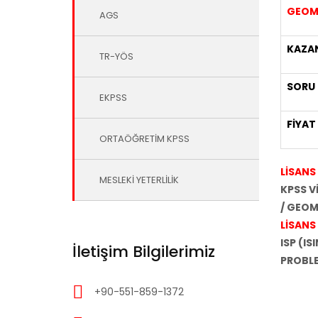
GEOM
AGS
KAZAN
TR-YÖS
SORU
EKPSS
FİYAT 
ORTAÖĞRETİM KPSS
LİSANS 
MESLEKİ YETERLİLİK
KPSS V
/ GEOM
LİSANS 
ISP (IS
İletişim Bilgilerimiz
PROBLE
+90-551-859-1372