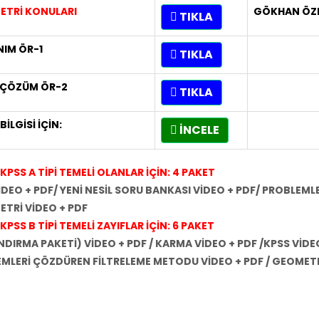
ETRİ KONULARI
GÖKHAN ÖZ
TIKLA
IM ÖR-1
TIKLA
 ÇÖZÜM ÖR-2
TIKLA
BİLGİSİ İÇİN:
İNCELE
KPSS A TİPİ TEMELİ OLANLAR İÇİN: 4 PAKET
İDEO + PDF/ YENİ NESİL SORU BANKASI VİDEO + PDF/ PROBLEM
ETRİ VİDEO + PDF
KPSS B TİPİ TEMELİ ZAYIFLAR İÇİN: 6 PAKET
INDIRMA PAKETİ) VİDEO + PDF / KARMA VİDEO + PDF /
KPSS VİDEO
MLERİ ÇÖZDÜREN FİLTRELEME METODU VİDEO + PDF / GEOMETR