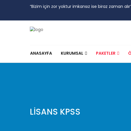
“Bizim için zor yoktur imkansız ise biraz zaman alır
ANASAYFA
KURUMSAL
PAKETLER
Ö
LİSANS KPSS