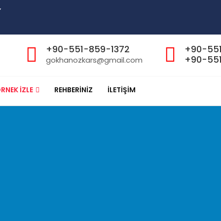
”
+90-551-859-1372
+90-55
+90-551
gokhanozkars@gmail.com
RNEK İZLE
REHBERİNİZ
İLETİŞİM