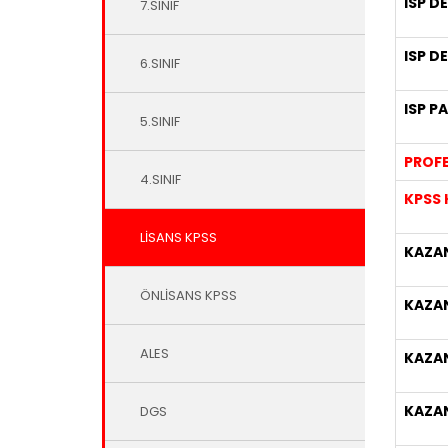
ISP D
7.SINIF
ISP D
6.SINIF
ISP P
5.SINIF
PROFE
4.SINIF
KPSS 
LİSANS KPSS
KAZAN
ÖNLİSANS KPSS
KAZA
ALES
KAZA
KAZA
DGS