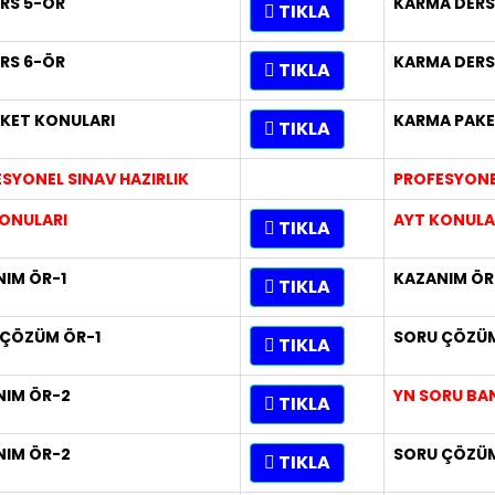
ERS 5-ÖR
KARMA DERS
TIKLA
ERS 6-ÖR
KARMA DERS
TIKLA
AKET KONULARI
KARMA PAKE
TIKLA
SYONEL SINAV HAZIRLIK
PROFESYONEL
ONULARI
AYT KONULA
TIKLA
IM ÖR-1
KAZANIM ÖR
TIKLA
 ÇÖZÜM ÖR-1
SORU ÇÖZÜM
TIKLA
NIM ÖR-2
YN SORU BA
TIKLA
NIM ÖR-2
SORU ÇÖZÜM
TIKLA