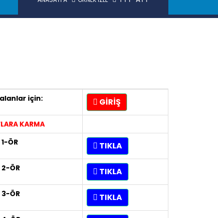
alanlar için:
GİRİŞ
FLARA KARMA
 1-ÖR
TIKLA
 2-ÖR
TIKLA
 3-ÖR
TIKLA