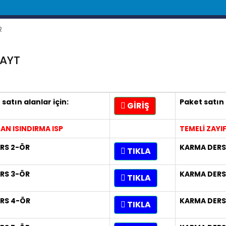
AYT
satın alanlar için:
Paket satın 
GİRİŞ
DAN ISINDIRMA ISP
TEMELİ ZAYI
ERS 2-ÖR
KARMA DERS
TIKLA
ERS 3-ÖR
KARMA DERS
TIKLA
ERS 4-ÖR
KARMA DERS
TIKLA