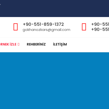
”
+90-551-859-1372
+90-55
+90-551
gokhanozkars@gmail.com
RNEK İZLE
REHBERİNİZ
İLETİŞİM