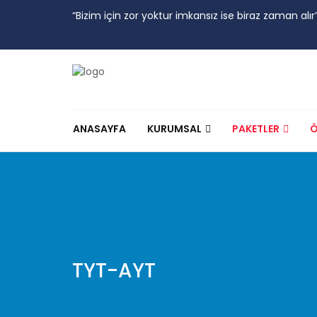
“Bizim için zor yoktur imkansız ise biraz zaman alır
ANASAYFA
KURUMSAL
PAKETLER
Ö
TYT-AYT