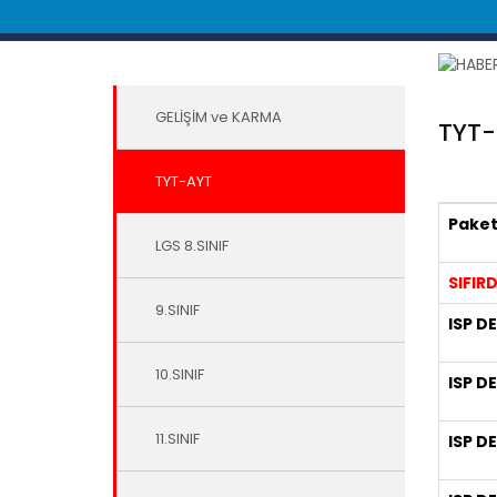
GELİŞİM ve KARMA
TYT-
TYT-AYT
Paket 
LGS 8.SINIF
S
IFIR
9.SINIF
ISP D
10.SINIF
ISP D
11.SINIF
ISP D