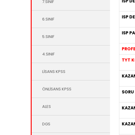
ISP D
7.SINIF
ISP D
6.SINIF
ISP P
5.SINIF
PROFE
4.SINIF
TYT K
LİSANS KPSS
KAZAN
ÖNLİSANS KPSS
SORU
ALES
KAZA
KAZA
DGS