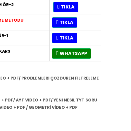
M ÖR-2
TIKLA
EME METODU
TIKLA
ÖR-1
TIKLA
KARS
WHATSAPP
İDEO + PDF/ PROBLEMLERİ ÇÖZDÜREN FİLTRELEME
 + PDF/ AYT VİDEO + PDF/ YENİ NESİL TYT SORU
İDEO + PDF / GEOMETRİ VİDEO + PDF