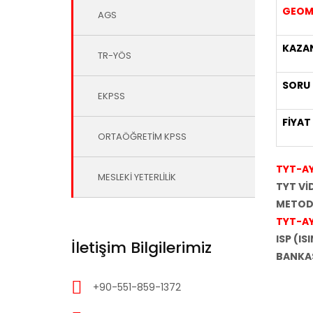
GEOM
AGS
KAZAN
TR-YÖS
SORU
EKPSS
FİYAT 
ORTAÖĞRETİM KPSS
TYT-AY
MESLEKİ YETERLİLİK
TYT Vİ
METODU
TYT-AYT
ISP (IS
İletişim Bilgilerimiz
BANKAS
+90-551-859-1372