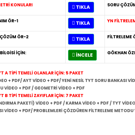
ETRİ KONULARI
SORU ÇÖZÜ
TIKLA
IM ÖR-1
YN FİLTREL
TIKLA
 ÇÖZÜM ÖR-2
FİLTRELEME 
TIKLA
BİLGİSİ İÇİN:
GÖKHAN ÖZ
İNCELE
T A TİPİ TEMELİ OLANLAR İÇİN: 5 PAKET
DEO + PDF/ AYT VİDEO + PDF/ YENİ NESİL TYT SORU BANKASI V
 VİDEO + PDF / GEOMETRİ VİDEO + PDF
 B TİPİ TEMELİ ZAYIFLAR İÇİN: 7 PAKET
INDIRMA PAKETİ) VİDEO + PDF / KARMA VİDEO + PDF / TYT VİDEO
I VİDEO + PDF/ PROBLEMLERİ ÇÖZDÜREN FİLTRELEME METODU V