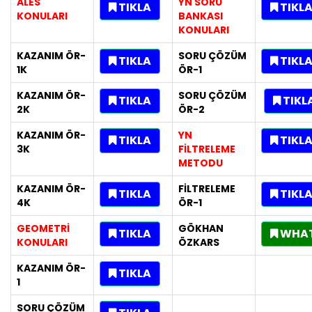
ALES
YN SORU
TIKLA
TIKL
KONULARI
BANKASI
KONULARI
KAZANIM ÖR-
SORU ÇÖZÜM
TIKLA
TIKL
1K
ÖR-1
KAZANIM ÖR-
SORU ÇÖZÜM
TIKLA
TIKL
2K
ÖR-2
KAZANIM ÖR-
YN
TIKLA
TIKL
3K
FİLTRELEME
METODU
KAZANIM ÖR-
FİLTRELEME
TIKLA
TIKL
4K
ÖR-1
GEOMETRİ
GÖKHAN
TIKLA
WHAT
KONULARI
ÖZKARS
KAZANIM ÖR-
TIKLA
1
SORU ÇÖZÜM