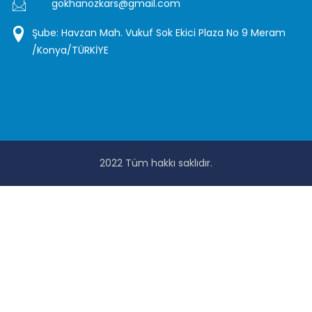
gokhanozkars@gmail.com
Şube: Havzan Mah. Vukuf Sok Ekici Plaza No 9 Meram
/Konya/TÜRKİYE
2022 Tüm hakkı saklıdır.