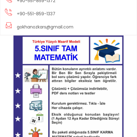
+90-551-859-1372
+90-551-859-1337
gokhanozkars@gmail.com