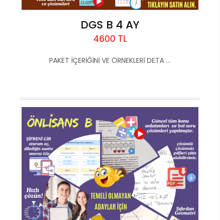
DGS B 4 AY
4600 TL
PAKET İÇERİĞİNİ VE ÖRNEKLERİ DETA ...