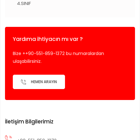
4.SINIF
Yardıma ihtiyacın mı var ?
Bize ++90-551-859-1372 bu numaralardan
ulaşabilirsiniz.
HEMEN ARAYIN
İletişim Bilgilerimiz