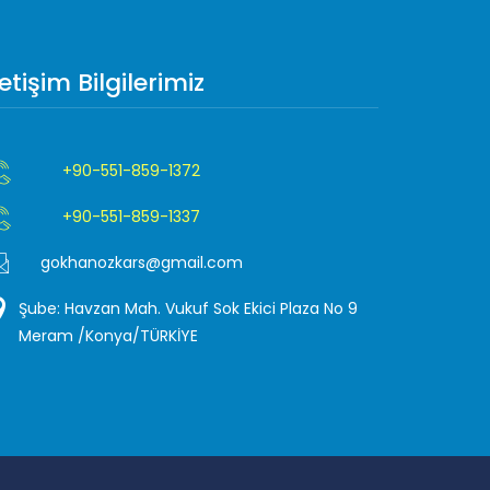
letişim Bilgilerimiz
+90-551-859-1372
+90-551-859-1337
gokhanozkars@gmail.com
Şube: Havzan Mah. Vukuf Sok Ekici Plaza No 9
Meram /Konya/TÜRKİYE