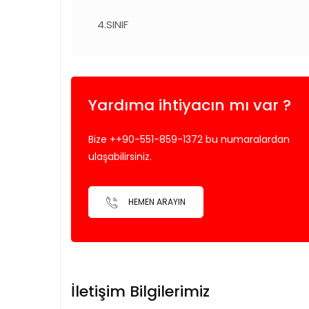
4.SINIF
Yardıma ihtiyacın mı var ?
Bize ++90-551-859-1372 bu numaralardan
ulaşabilirsiniz.
HEMEN ARAYIN
İletişim Bilgilerimiz