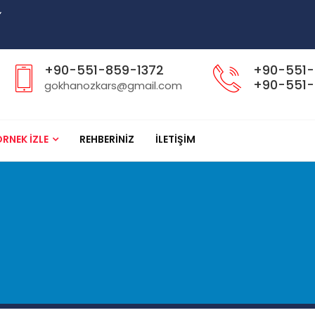
”
+90-551-859-1372
+90-551-
+90-551-
gokhanozkars@gmail.com
RNEK İZLE
REHBERİNİZ
İLETİŞİM