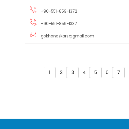
+90-551-859-1372
+90-551-859-1337
gokhanozkars@gmail.com
1
2
3
4
5
6
7