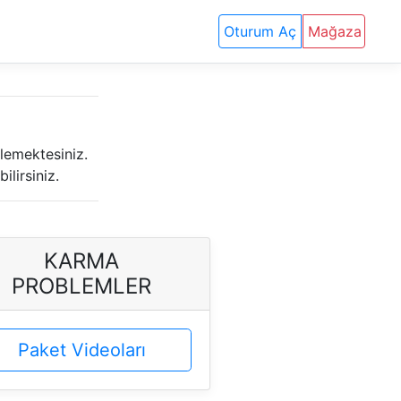
Oturum Aç
Mağaza
lemektesiniz.
lirsiniz.
KARMA
PROBLEMLER
Paket Videoları