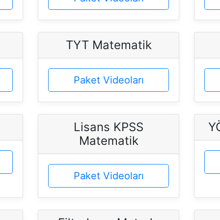
TYT Matematik
Paket Videoları
Lisans KPSS
Y
Matematik
Paket Videoları