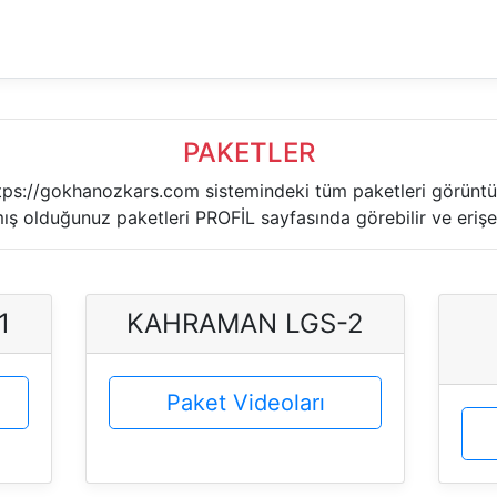
PAKETLER
tps://gokhanozkars.com sistemindeki tüm paketleri görüntü
mış olduğunuz paketleri PROFİL sayfasında görebilir ve erişebi
1
KAHRAMAN LGS-2
Paket Videoları