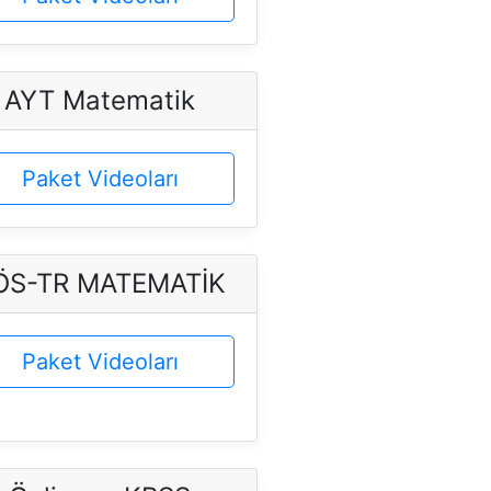
AYT Matematik
Paket Videoları
ÖS-TR MATEMATİK
Paket Videoları