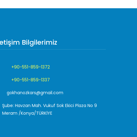
letişim Bilgilerimiz
+90-551-859-1372
+90-551-859-1337
gokhanozkars@gmail.com
Şube: Havzan Mah. Vukuf Sok Ekici Plaza No 9
Meram /Konya/TÜRKİYE