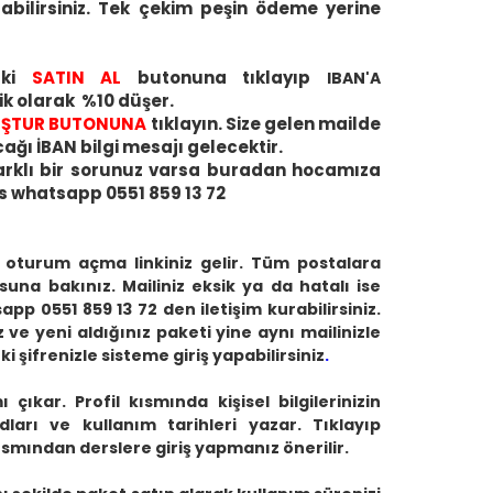
labilirsiniz. Tek çekim peşin ödeme yerine
aki
SATIN AL
butonuna tıklayıp
IBAN'A
k olarak %10 düşer.
LUŞTUR BUTONUNA
tıklayın. Size gelen mailde
cağı İBAN bilgi mesajı gelecektir.
arklı bir sorunuz varsa buradan hocamıza
rs whatsapp 0551 859 13 72
ve oturum açma linkiniz gelir. Tüm postalara
na bakınız. Mailiniz eksik ya da hatalı ise
p 0551 859 13 72 den iletişim kurabilirsiniz.
e yeni aldığınız paketi yine aynı mailinizle
i şifrenizle sisteme giriş yapabilirsiniz
.
ıkar. Profil kısmında kişisel bilgilerinizin
arı ve kullanım tarihleri yazar. Tıklayıp
 kısmından derslere giriş yapmanız önerilir.