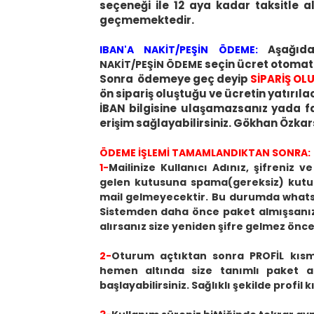
seçeneği ile 12 aya kadar taksitle a
geçmemektedir.
Aşağıd
IBAN'A NAKİT/PEŞİN ÖDEME:
seçin ücret otomati
NAKİT/PEŞİN ÖDEME
Sonra ödemeye geç deyip
SİPARİŞ O
ön sipariş oluştuğu ve ücretin yatırıla
İBAN bilgisine ulaşamazsanız yada f
erişim sağlayabilirsiniz. Gökhan Özka
ÖDEME İŞLEMİ TAMAMLANDIKTAN SONRA:
1-
Mailinize Kullanıcı Adınız, şifreniz 
gelen kutusuna spama(gereksiz) kutusu
mail gelmeyecektir. Bu durumda whatsap
Sistemden daha önce paket almışsanız v
alırsanız size yeniden şifre gelmez öncek
2-
Oturum açtıktan sonra PROFİL kısmı ç
hemen altında size tanımlı paket adl
başlayabilirsiniz. Sağlıklı şekilde profil