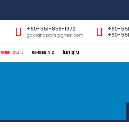
”
+90-551-859-1372
+90-55
+90-551
gokhanozkars@gmail.com
RNEK İZLE
REHBERİNİZ
İLETİŞİM