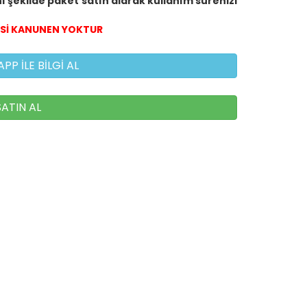
ı şekilde paket satın alarak kullanım sürenizi
DESİ KANUNEN YOKTUR
P İLE BİLGİ AL
ATIN AL