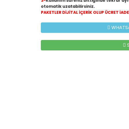
3-
Kullanım süreniz bittiğinde tekrar ayn
otomatik uzatabilirsiniz
.
PAKETLER DİJİTAL İÇERİK OLUP ÜCRET İA
WHATSAP
S