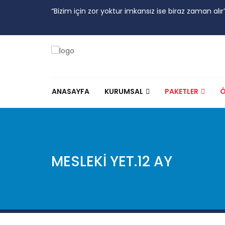
“Bizim için zor yoktur imkansız ise biraz zaman alır
ANASAYFA
KURUMSAL
PAKETLER
Ö
MESLEKİ YET.12 AY