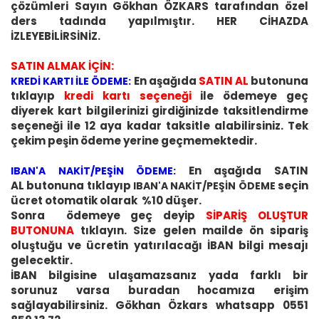
çözümleri Sayın Gökhan ÖZKARS tarafından özel
ders tadında yapılmıştır. HER CİHAZDA
İZLEYEBİLİRSİNİZ.
SATIN ALMAK İÇİN:
En aşağıda
SATIN AL
butonuna
KREDİ KARTI İLE ÖDEME:
tıklayıp
kredi kartı seçeneği
ile ödemeye geç
diyerek kart bilgilerinizi girdiğinizde taksitlendirme
seçeneği ile 12 aya kadar taksitle alabilirsiniz. Tek
çekim peşin ödeme yerine geçmemektedir.
En aşağıda SATIN
IBAN'A NAKİT/PEŞİN ÖDEME:
AL butonuna tıklayıp
seçin
IBAN'A NAKİT/PEŞİN ÖDEME
ücret otomatik olarak %10 düşer.
Sonra ödemeye geç deyip
SİPARİŞ OLUŞTUR
BUTONUNA
tıklayın. Size gelen mailde ön sipariş
oluştuğu ve ücretin yatırılacağı İBAN bilgi mesajı
gelecektir.
İBAN bilgisine ulaşamazsanız yada farklı bir
sorunuz varsa buradan hocamıza erişim
sağlayabilirsiniz. Gökhan Özkars whatsapp 0551