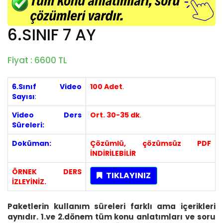
6.SINIF 7 AY
Fiyat : 6600 TL
6.Sınıf Video
100 Adet
.
Sayısı
:
Video Ders
Ort. 30-35 dk
.
Süreleri:
Doküman:
Çözümlü, çözümsüz PDF
İNDİRİLEBİLİR
ÖRNEK DERS
TIKLAYINIZ
İZLEYİNİZ.
Paketlerin kullanım süreleri farklı ama içerikleri
aynıdır. 1.ve 2.dönem tüm konu anlatımları ve soru