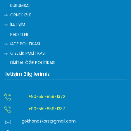
KURUMSAL
ÖRNEK İZLE
İLETİŞİM
PAKETLER
İADE POLİTİKASI
GİZLİLİK POLİTİKASI
DİJİTAL ÖĞE POLİTİKASI
İletişim Bilgilerimiz
+90-551-859-1372
+90-551-859-1337
gokhanozkars@gmail.com