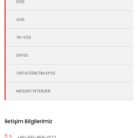
DGS
AGS
TR-YÖS
EKPSS
ORTAÖĞRETİM KPSS
MESLEKİ YETERLİLİK
İletişim Bilgilerimiz
+90-551-859-1372